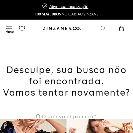
Baixe o app e ganhe 20% OFF*
COMPRAR
NO APP
*Na sua primeira compra com o cupom 20NOAPP
Ative sua localização
10X SEM JUROS
NO CARTÃO ZINZANE
Desculpe, sua busca não
foi encontrada.
Vamos tentar novamente?