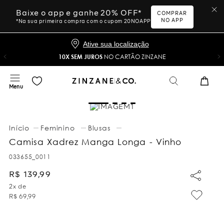
Baixe o app e ganhe 20% OFF*
COMPRAR
NO APP
*Na sua primeira compra com o cupom 20NOAPP
Ative sua localização
10X SEM JUROS
NO CARTÃO ZINZANE
Feminino
Blusas
Camisa Xadrez Manga Longa - Vinho
033655_0011
R$
139
,
99
2
x de
R$
69
,
99