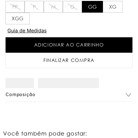
PP
P
M
G
GG
XG
XGG
Guia de Medidas
ADICIONAR AO CARRINHO
FINALIZAR COMPRA
Composição
Você também pode gostar: