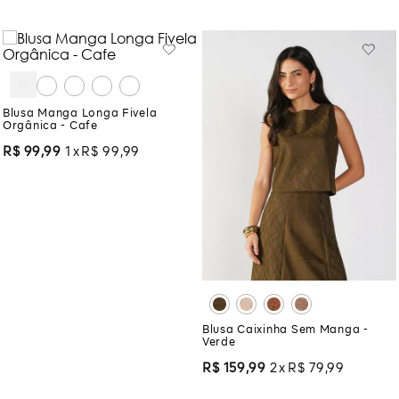
Blusa Manga Longa Fivela
Orgânica - Cafe
R$
99
,
99
1
R$
99
,
99
Blusa Caixinha Sem Manga -
Verde
R$
159
,
99
2
R$
79
,
99