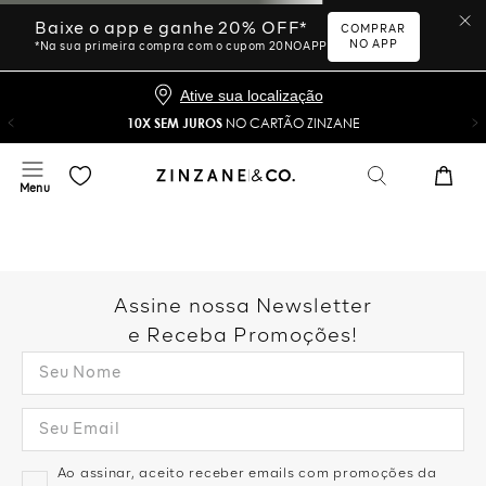
Ative sua localização
10X SEM JUROS
NO CARTÃO ZINZANE
Desculpe, sua busca não
foi encontrada.
Vamos tentar novamente?