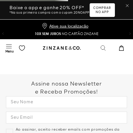
Baixe o app e ganhe 20% OFF*
COMPRAR
NO APP
*Na sua primeira compra com o cupom 20NOAPP
Ative sua localização
10X SEM JUROS
NO CARTÃO ZINZANE
Assine nossa Newsletter
e Receba Promoções!
Ao assinar, aceito receber emails com promoções da