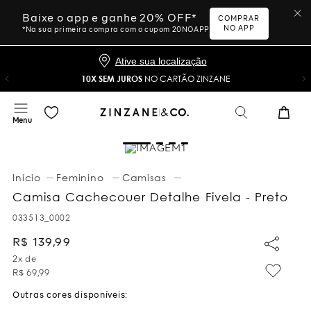
Baixe o app e ganhe 20% OFF*
COMPRAR
NO APP
*Na sua primeira compra com o cupom 20NOAPP
Ative sua localização
10X SEM JUROS
NO CARTÃO ZINZANE
Feminino
Camisas
Camisa Cachecouer Detalhe Fivela - Preto
033513_0002
R$
139
,
99
2
x de
R$
69
,
99