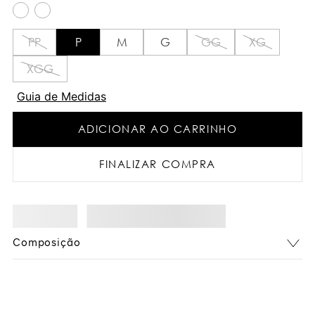
PP
P
M
G
GG
XG
XGG
Guia de Medidas
ADICIONAR AO CARRINHO
FINALIZAR COMPRA
Composição