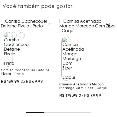
Você também pode gostar:
Camisa Cachecouer Detalhe
Fivela - Preto
Camisa Acetinada Manga
Morcego Com Zíper - Caqui
R$
139
,
99
2
R$
69
,
99
R$
179
,
99
2
R$
89
,
99