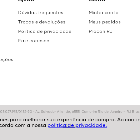
Ajuda
Conta
Dúvidas frequentes
Minha conta
Trocas e devoluções
Meus pedidos
Política de privacidade
Procon RJ
Fale conosco
oções
r
.027.195/0152-90 - Av. Salvador Allende, 6555, Camorim Rio de Janeiro – RJ Brasil
politíca de privacidade.
TOPO