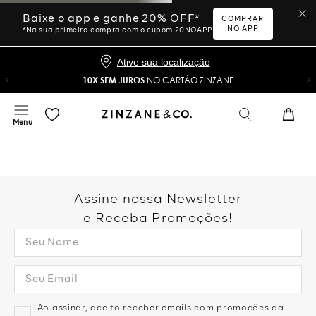
Baixe o app e ganhe 20% OFF*
COMPRAR
NO APP
*Na sua primeira compra com o cupom 20NOAPP
Ative sua localização
10X SEM JUROS
NO CARTÃO ZINZANE
Assine nossa Newsletter
e Receba Promoções!
Ao assinar, aceito receber emails com promoções da