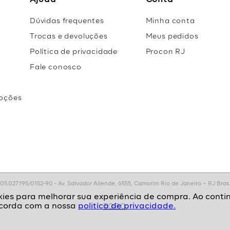
Ajuda
Conta
Dúvidas frequentes
Minha conta
Trocas e devoluções
Meus pedidos
Política de privacidade
Procon RJ
Fale conosco
oções
r
.027.195/0152-90 - Av. Salvador Allende, 6555, Camorim Rio de Janeiro – RJ Brasil
politíca de privacidade.
TOPO