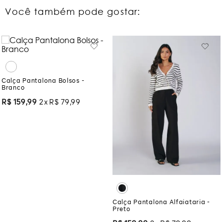
Você também pode gostar:
Calça Pantalona Bolsos -
Branco
R$
159
,
99
2
R$
79
,
99
Calça Pantalona Alfaiataria -
Preto