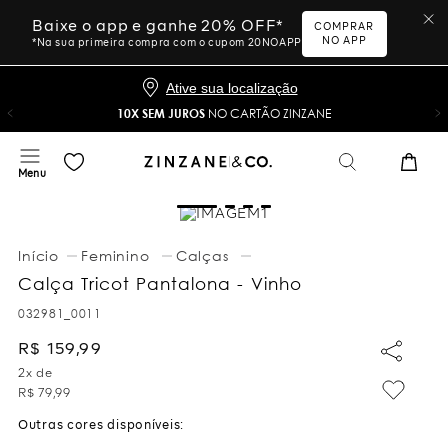
Baixe o app e ganhe 20% OFF*
COMPRAR
NO APP
*Na sua primeira compra com o cupom 20NOAPP
Ative sua localização
10X SEM JUROS
NO CARTÃO ZINZANE
Feminino
Calças
Calça Tricot Pantalona - Vinho
032981_0011
R$
159
,
99
2
x de
R$
79
,
99