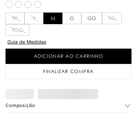
PP
P
M
G
GG
XG
XGG
Guia de Medidas
ADICIONAR AO CARRINHO
FINALIZAR COMPRA
Composição