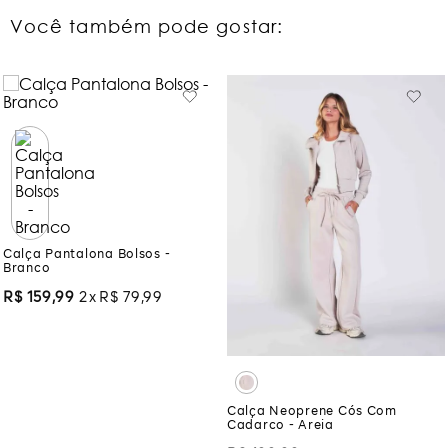
Você também pode gostar:
Calça Pantalona Bolsos -
Branco
R$
159
,
99
2
R$
79
,
99
Calça Neoprene Cós Com
Cadarco - Areia