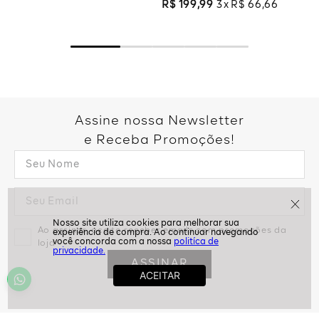
R$
199
,
99
3
R$
66
,
66
Assine nossa Newsletter
e Receba Promoções!
Ao assinar, aceito receber emails com promoções da
politíca de
loja
privacidade.
ASSINAR