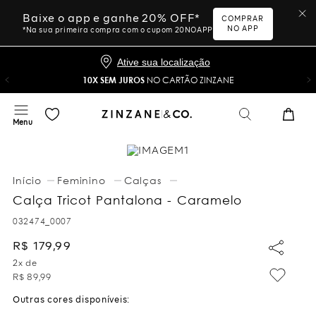
Baixe o app e ganhe 20% OFF*
COMPRAR
NO APP
*Na sua primeira compra com o cupom 20NOAPP
Ative sua localização
10X SEM JUROS
NO CARTÃO ZINZANE
Feminino
Calças
Calça Tricot Pantalona - Caramelo
032474_0007
R$
179
,
99
2
x de
R$
89
,
99