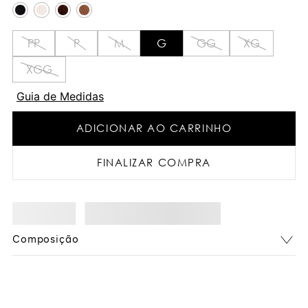
PP
P
M
G
GG
XG
XGG
Guia de Medidas
ADICIONAR AO CARRINHO
FINALIZAR COMPRA
Composição