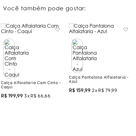
Você também pode gostar:
Calça Pantalona Alfaiataria -
Azul
Calça Alfaiataria Com Cinto -
Caqui
R$
159
,
99
2
R$
79
,
99
R$
199
,
99
3
R$
66
,
66