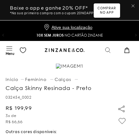
Baixe o app e ganhe 20% OFF*
COMPRAR
NO APP
*Na sua primeira compra com o cupom 20NOAPP
Ative sua localização
10X SEM JUROS
NO CARTÃO ZINZANE
Feminino
Calças
Calça Skinny Resinada - Preto
032454_0002
R$
199
,
99
3
x de
R$
66
,
66