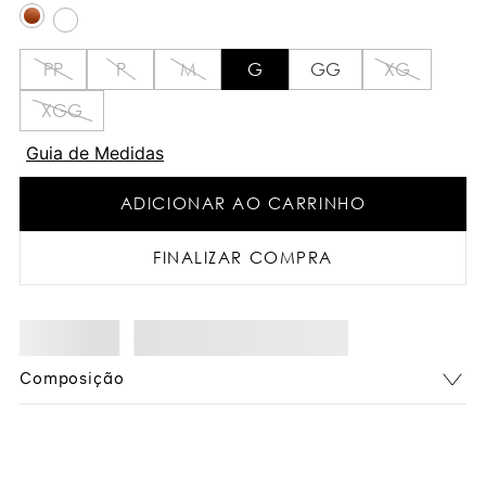
PP
P
M
G
GG
XG
XGG
Guia de Medidas
ADICIONAR AO CARRINHO
FINALIZAR COMPRA
Composição