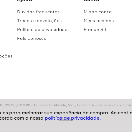
Ajuda
Conta
Dúvidas frequentes
Minha conta
Trocas e devoluções
Meus pedidos
Política de privacidade
Procon RJ
Fale conosco
oções
r
.027.195/0152-90 - Av. Salvador Allende, 6555, Camorim Rio de Janeiro – RJ Brasil
politíca de privacidade.
TOPO