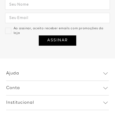
Ao assinar, aceito receber emails com promoções da
loja
ASSINAR
Ajuda
Dúvidas frequentes
Conta
Trocas e devoluções
Minha conta
Política de privacidade
Institucional
Meus pedidos
Fale conosco
Home
Procon RJ