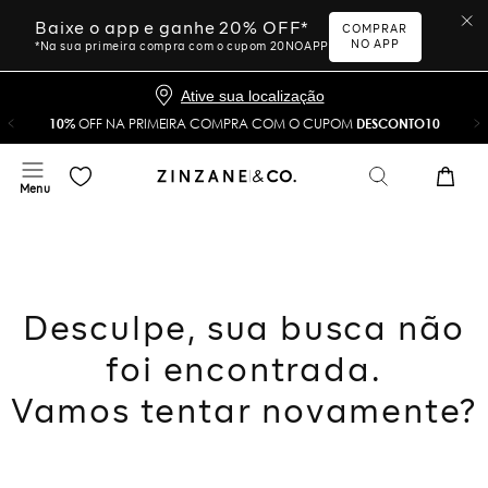
Baixe o app e ganhe 20% OFF*
COMPRAR
NO APP
*Na sua primeira compra com o cupom 20NOAPP
Ative sua localização
10%
OFF NA PRIMEIRA COMPRA COM O CUPOM
DESCONTO10
Desculpe, sua busca não
foi encontrada.
Vamos tentar novamente?