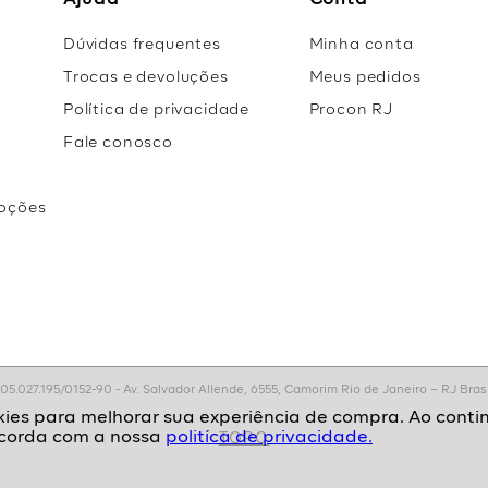
Ajuda
Conta
Dúvidas frequentes
Minha conta
Trocas e devoluções
Meus pedidos
Política de privacidade
Procon RJ
Fale conosco
oções
r
.027.195/0152-90 - Av. Salvador Allende, 6555, Camorim Rio de Janeiro – RJ Brasil
politíca de privacidade.
TOPO