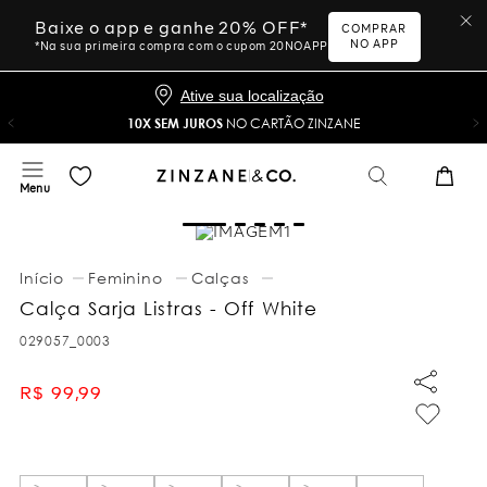
Baixe o app e ganhe 20% OFF*
COMPRAR
NO APP
*Na sua primeira compra com o cupom 20NOAPP
Ative sua localização
10X SEM JUROS
NO CARTÃO ZINZANE
Feminino
Calças
Calça Sarja Listras - Off White
029057_0003
R$
99
,
99