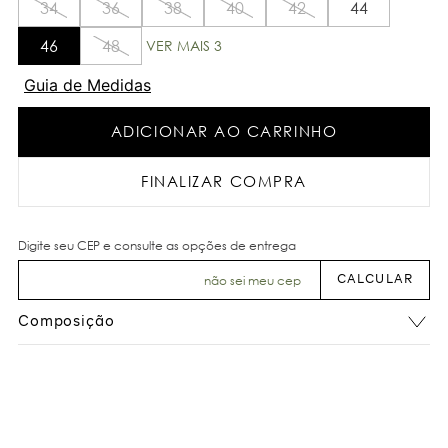
34
36
38
40
42
44
46
48
VER MAIS 3
Guia de Medidas
ADICIONAR AO CARRINHO
FINALIZAR COMPRA
não sei meu cep
Composição