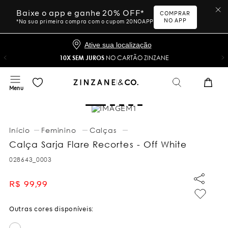
Baixe o app e ganhe 20% OFF*
COMPRAR
NO APP
*Na sua primeira compra com o cupom 20NOAPP
Ative sua localização
10X SEM JUROS
NO CARTÃO ZINZANE
Feminino
Calças
Calça Sarja Flare Recortes - Off White
028643_0003
R$
99
,
99