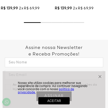
R$
139
,
99
2
R$
69
,
99
R$
139
,
99
2
R$
69
,
99
Assine nossa Newsletter
e Receba Promoções!
Ao assinar, aceito receber emails com promoções da
loja
politíca de
privacidade.
ASSINAR