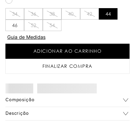
34
36
38
40
42
44
46
52
54
Guia de Medidas
ADICIONAR AO CARRINHO
FINALIZAR COMPRA
Composição
Descrição