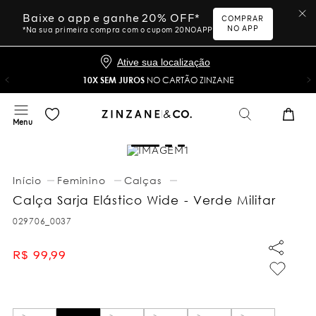
Baixe o app e ganhe 20% OFF*
COMPRAR
NO APP
*Na sua primeira compra com o cupom 20NOAPP
Ative sua localização
10X SEM JUROS
NO CARTÃO ZINZANE
Feminino
Calças
Calça Sarja Elástico Wide - Verde Militar
029706_0037
R$
99
,
99