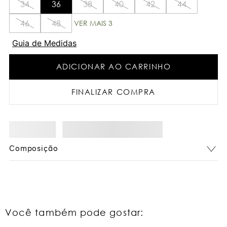
34
36
38
40
42
44
46
48
VER MAIS 3
Guia de Medidas
ADICIONAR AO CARRINHO
FINALIZAR COMPRA
Composição
Você também pode gostar: