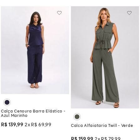
Calça Cenoura Barra Elástico -
Azul Marinho
R$
139
,
99
2
R$
69
,
99
Calca Alfaiataria Twill - Verde
R$
159
,
99
2
R$
79
,
99