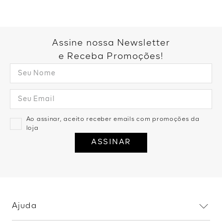
Você também pode gostar:
Calca Pantalona Cos Elástico -
Calça Pantalona Neoprene
Preto
Recortes - Preto