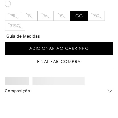
PP
P
M
G
GG
XG
XGG
Guia de Medidas
ADICIONAR AO CARRINHO
FINALIZAR COMPRA
Composição