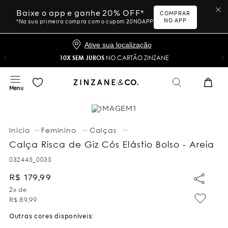
Baixe o app e ganhe 20% OFF*
COMPRAR
NO APP
*Na sua primeira compra com o cupom 20NOAPP
Ative sua localização
10X SEM JUROS
NO CARTÃO ZINZANE
Feminino
Calças
Calça Risca de Giz Cós Elástio Bolso - Areia
032445_0035
R$
179
,
99
2
x de
R$
89
,
99