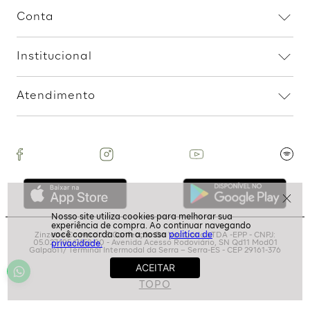
R$
139
,
99
2
R$
69
,
99
R$
199
,
99
3
R$
66
,
66
Assine nossa Newsletter
e Receba Promoções!
Ao assinar, aceito receber emails com promoções da
loja
politíca de
ASSINAR
privacidade.