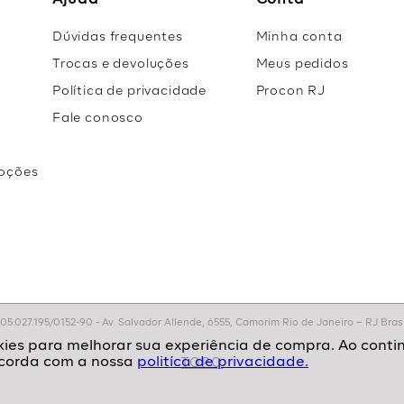
Ajuda
Conta
Dúvidas frequentes
Minha conta
Trocas e devoluções
Meus pedidos
Política de privacidade
Procon RJ
Fale conosco
oções
r
.027.195/0152-90 - Av. Salvador Allende, 6555, Camorim Rio de Janeiro – RJ Brasil
politíca de privacidade.
TOPO