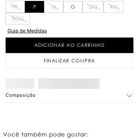
PP
P
M
G
GG
XG
XGG
Guia de Medidas
ADICIONAR AO CARRINHO
FINALIZAR COMPRA
Composição
Você também pode gostar: