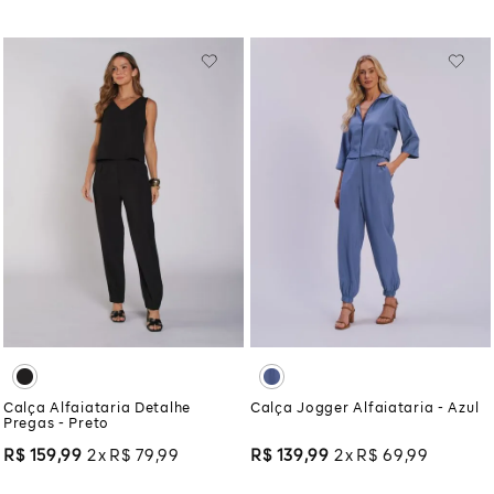
Calça Alfaiataria Detalhe
Calça Jogger Alfaiataria - Azul
Pregas - Preto
R$
159
,
99
2
R$
79
,
99
R$
139
,
99
2
R$
69
,
99