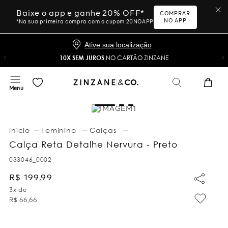
Baixe o app e ganhe 20% OFF*
COMPRAR
NO APP
*Na sua primeira compra com o cupom 20NOAPP
Ative sua localização
10X SEM JUROS
NO CARTÃO ZINZANE
Feminino
Calças
Calça Reta Detalhe Nervura - Preto
033046_0002
R$
199
,
99
3
x de
R$
66
,
66