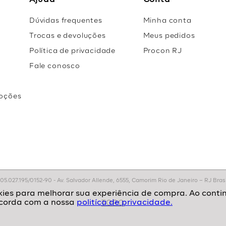
Ajuda
Conta
Dúvidas frequentes
Minha conta
Trocas e devoluções
Meus pedidos
Política de privacidade
Procon RJ
Fale conosco
oções
r
.027.195/0152-90 - Av. Salvador Allende, 6555, Camorim Rio de Janeiro – RJ Brasil
politíca de privacidade.
TOPO