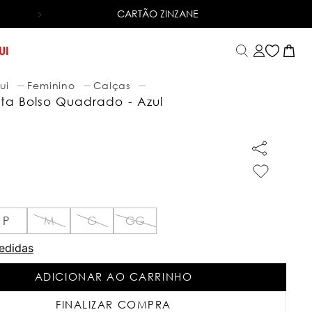
CARTÃO ZINZANE
6X SEM JUROS
NO CARTÃO DE CRÉD
UI
ui
Feminino
Calças
ta Bolso Quadrado - Azul
P
M
G
GG
edidas
ADICIONAR AO CARRINHO
FINALIZAR COMPRA