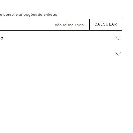
não sei meu cep
ão