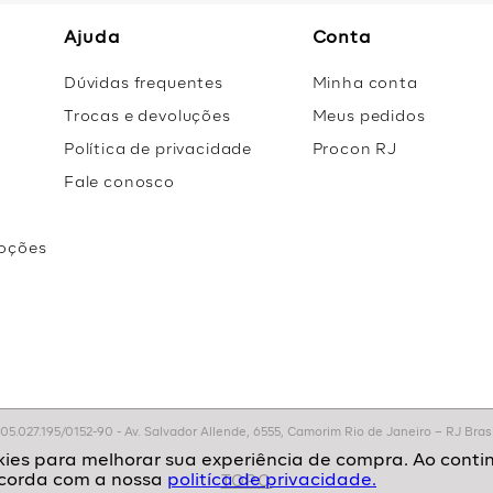
Ajuda
Conta
Dúvidas frequentes
Minha conta
Trocas e devoluções
Meus pedidos
Política de privacidade
Procon RJ
Fale conosco
oções
r
.027.195/0152-90 - Av. Salvador Allende, 6555, Camorim Rio de Janeiro – RJ Brasil
politíca de privacidade.
TOPO