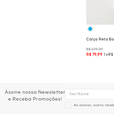
PP
P
ADI
Calça Reta Bo
R$
279
,
99
R$
79
,
99
1
R$
Assine nossa Newsletter
e Receba Promoções!
Ao assinar, aceito rec