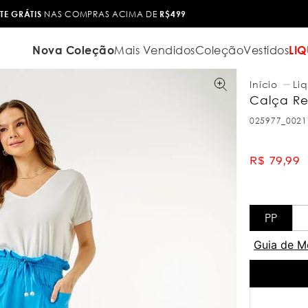
TROCA FÁCIL
Nova Coleção
Mais Vendidos
Coleção
Vestidos
LIQ
Liq
Calça Re
025977_0021
R$
79
,
99
PP
Guia de M