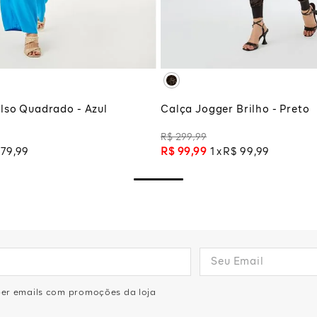
M
G
GG
XG
XGG
CIONAR À SACOLA
ADICIONAR À SA
lso Quadrado - Azul
Calça Jogger Brilho - Preto
R$
299
,
99
79
,
99
R$
99
,
99
1
R$
99
,
99
eber emails com promoções da loja