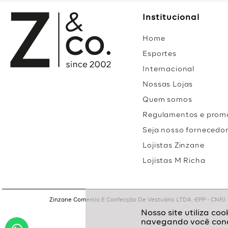
Institucional
Home
Esportes
Internacional
Nossas Lojas
Quem somos
Regulamentos e prom
Seja nosso fornecedo
Lojistas Zinzane
Lojistas M Richa
Zinzane Comercio E Confecção De Vestuário LTDA -EPP - CNPJ: 05