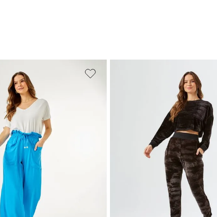
PP
P
M