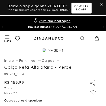
Baixe o app e ganhe 20% OFF*
COMPRAR
NO APP
*Na sua primeira compra com o cupom 20NOAPP
Ative sua localização
10X SEM JUROS
NO CARTÃO ZINZANE
Feminino
Calças
Calça Reta Alfaiataria - Verde
033284_0014
R$
159
,
99
2
x de
R$
79
,
99