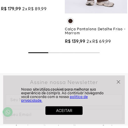
R$
179
,
99
2
R$
89
,
99
Calça Pantalona Detalhe Friso -
Marrom
R$
139
,
99
2
R$
69
,
99
Assine nossa Newsletter
e Receba Promoções!
politíca de
privacidade.
Ao assinar, aceito receber emails com promoções da