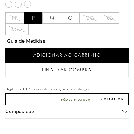
PP
P
M
G
GG
XG
XGG
Guia de Medidas
ADICIONAR AO CARRINHO
FINALIZAR COMPRA
não sei meu cep
Composição