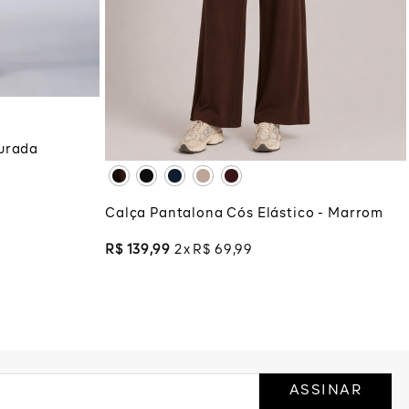
PP
P
M
G
GG
COLA
XG
XGG
ADICIONAR À SACOLA
urada
Calça Pantalona Cós Elástico - Marrom
R$
139
,
99
2
R$
69
,
99
ASSINAR