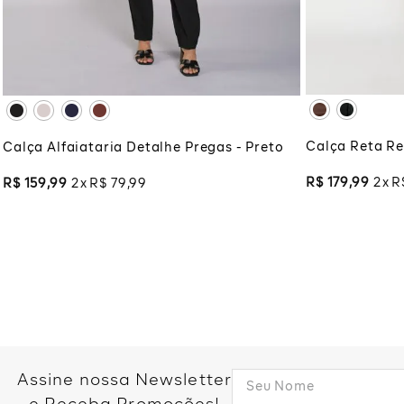
XG
XG
XG
XGG
ADI
ADICIONAR À SACOLA
Calça Reta R
Calça Alfaiataria Detalhe Pregas - Preto
R$
179
,
99
2
R
R$
159
,
99
2
R$
79
,
99
Assine nossa Newsletter