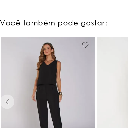
Você também pode gostar:
PP
P
PP
P
M
G
GG