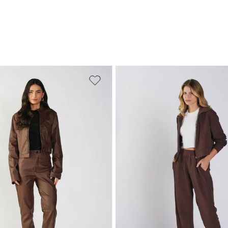
M
G
GG
PP
P
M