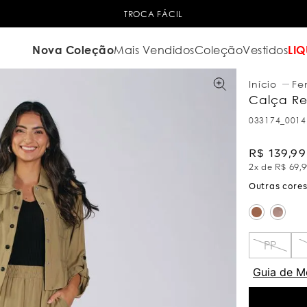
6X SEM JUROS
NO CARTÃO DE CRÉ
Nova Coleção
Mais Vendidos
Coleção
Vestidos
LIQ
Fe
Calça Re
033174_0014
R$
139
,
99
2
x de
R$
69
,
9
PP
Guia de M