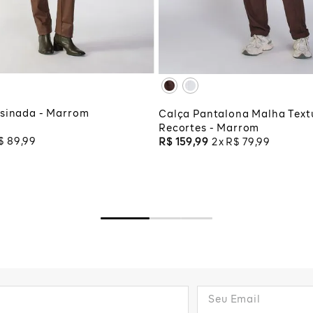
G
XG
XGG
CIONAR À SACOLA
ADICIONAR À SA
esinada - Marrom
Calça Pantalona Malha Text
Recortes - Marrom
$
89
,
99
R$
159
,
99
2
R$
79
,
99