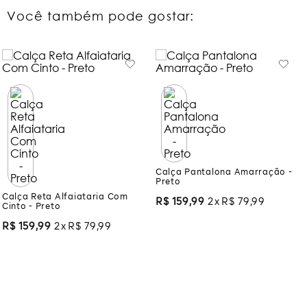
Você também pode gostar:
Calça Reta Alfaiataria Com
Calça Pantalona Amarração -
Cinto - Preto
Preto
R$
159
,
99
2
R$
79
,
99
R$
159
,
99
2
R$
79
,
99