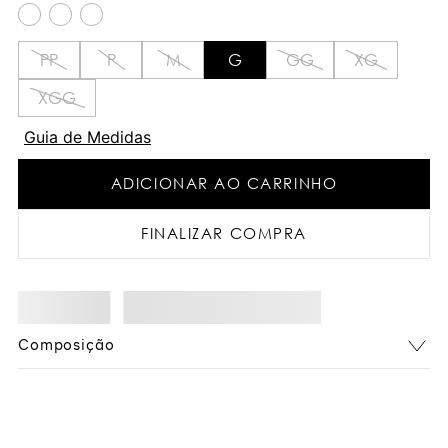
PP
P
M
G
GG
XG
XGG
Guia de Medidas
ADICIONAR AO CARRINHO
FINALIZAR COMPRA
Composição