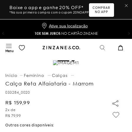
Baixe o app e ganhe 20% OFF*
COMPRAR
NO APP
*Na sua primeira compra com o cupom 20NOAPP
Ative sua localização
10X SEM JUROS
NO CARTÃO ZINZANE
Feminino
Calças
Calça Reta Alfaiataria - Marrom
033284_0020
R$
159
,
99
2
x de
R$
79
,
99