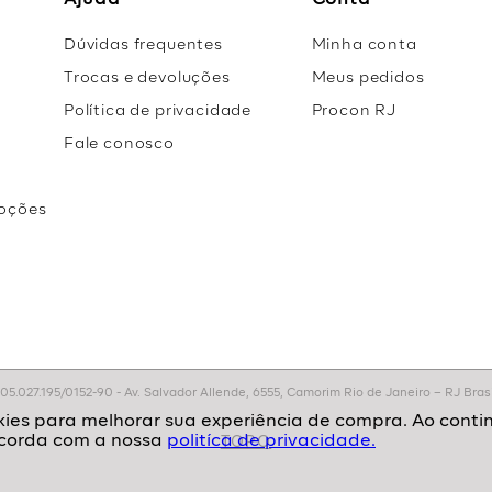
Ajuda
Conta
Dúvidas frequentes
Minha conta
Trocas e devoluções
Meus pedidos
Política de privacidade
Procon RJ
Fale conosco
oções
r
.027.195/0152-90 - Av. Salvador Allende, 6555, Camorim Rio de Janeiro – RJ Brasil
politíca de privacidade.
TOPO