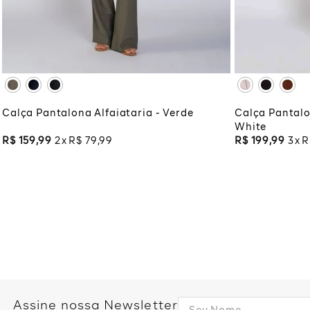
XG
XGG
XG
XG
ADICIONAR À SACOLA
ADI
Calça Pantalona Alfaiataria - Verde
Calça Pantalo
White
R$
159
,
99
2
R$
79
,
99
R$
199
,
99
3
R
Assine nossa Newsletter