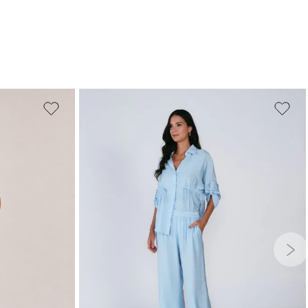
PP
P
M
G
GG