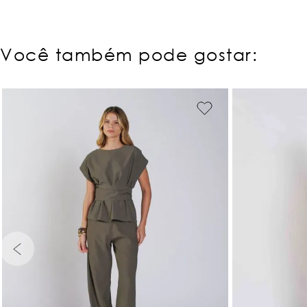
Você também pode gostar:
PP
P
M
G
GG
PP
P