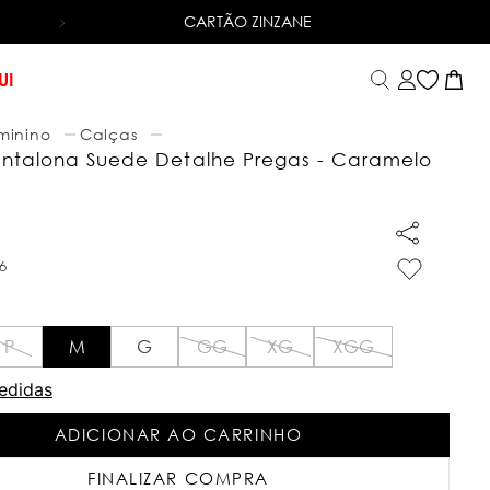
CARTÃO ZINZANE
6X SEM JUROS
NO CARTÃO DE CRÉDITO
UI
minino
Calças
ntalona Suede Detalhe Pregas - Caramelo
9
6
P
M
G
GG
XG
XGG
edidas
ADICIONAR AO CARRINHO
FINALIZAR COMPRA