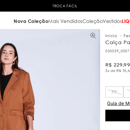
TROCA FÁCIL
Nova Coleção
Mais Vendidos
Coleção
Vestidos
LIQ
Fe
Calça Pa
033059_0007
R$
229
,
9
3
x de
R$
76
,
6
PP
Guia de M