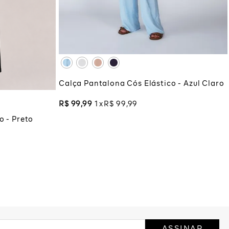
XG
XGG
G
GG
ADICIONAR À SACOLA
COLA
Calça Pantalona Cós Elástico - Azul Claro
R$
99
,
99
1
R$
99
,
99
o - Preto
ASSINAR