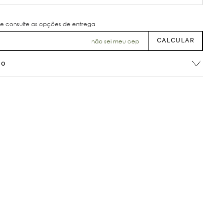
não sei meu cep
ão