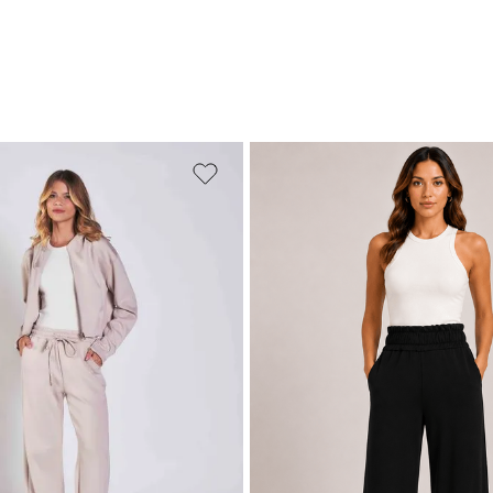
M
G
GG