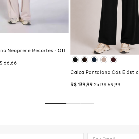
G
PP
P
M
CIONAR À SACOLA
XG
XGG
ADICIONAR À SA
na Neoprene Recortes - Off
$
66
,
66
Calça Pantalona Cós Elástic
R$
139
,
99
2
R$
69
,
99