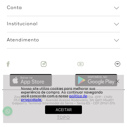
R$
159
,
99
2
R$
79
,
99
R$
179
,
99
2
R$
89
,
99
Assine nossa Newsletter
e Receba Promoções!
Ao assinar, aceito receber emails com promoções da
politíca de
loja
privacidade.
ASSINAR