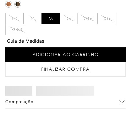
PP
P
M
G
GG
XG
XGG
Guia de Medidas
ADICIONAR AO CARRINHO
FINALIZAR COMPRA
Composição