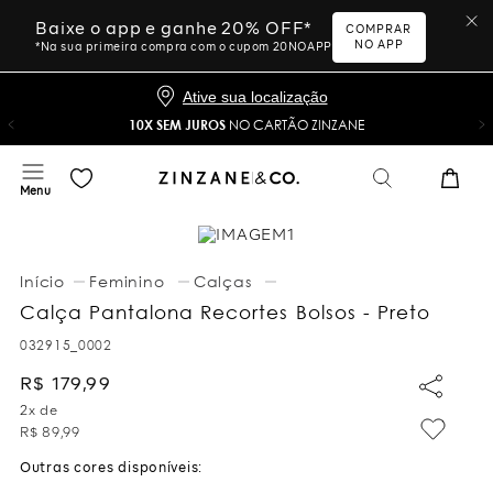
Baixe o app e ganhe 20% OFF*
COMPRAR
NO APP
*Na sua primeira compra com o cupom 20NOAPP
Ative sua localização
10X SEM JUROS
NO CARTÃO ZINZANE
Feminino
Calças
Calça Pantalona Recortes Bolsos - Preto
032915_0002
R$
179
,
99
2
x de
R$
89
,
99