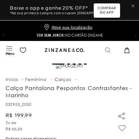
Baixe o app e ganhe 20% OFF*
COMPRAR
NO APP
*Na sua primeira compra com o cupom 20NOAPP
Ative sua localização
10X SEM JUROS
NO CARTÃO ZINZANE
Feminino
Calças
Calça Pantalona Pespontos Contrastantes -
Marinho
032955_0030
R$
199
,
99
3
x de
R$
66
,
66