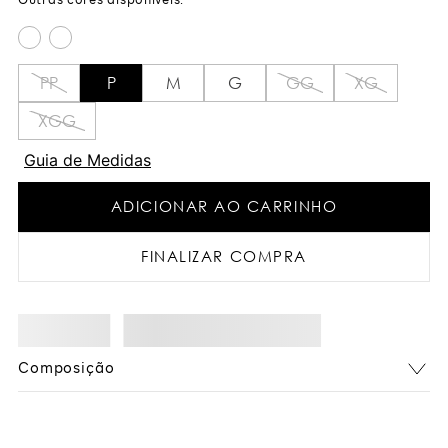
PP
P
M
G
GG
XG
XGG
Guia de Medidas
ADICIONAR AO CARRINHO
FINALIZAR COMPRA
Composição