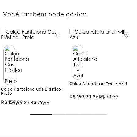
Você também pode gostar:
Calca Alfaiataria Twill - Azul
Calça Pantalona Cós Elástico -
Preto
R$
159
,
99
2
R$
79
,
99
R$
159
,
99
2
R$
79
,
99