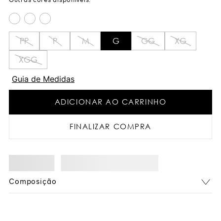
PP
P
M
G
GG
XG
XGG
Guia de Medidas
ADICIONAR AO CARRINHO
FINALIZAR COMPRA
Composição