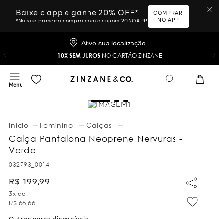
Baixe o app e ganhe 20% OFF*
COMPRAR
NO APP
*Na sua primeira compra com o cupom 20NOAPP
Ative sua localização
10X SEM JUROS
NO CARTÃO ZINZANE
Feminino
Calças
Calça Pantalona Neoprene Nervuras -
Verde
032793_0014
R$
199
,
99
3
x de
R$
66
,
66