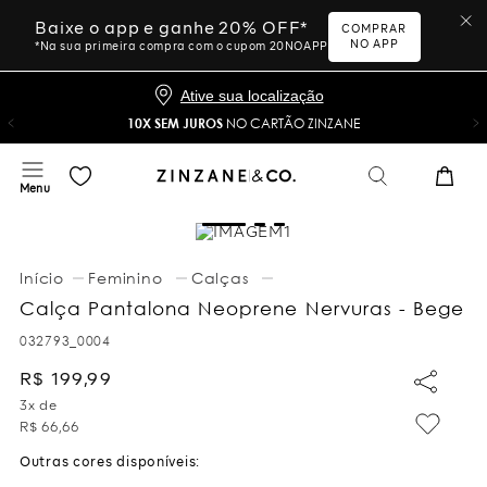
Baixe o app e ganhe 20% OFF*
COMPRAR
NO APP
*Na sua primeira compra com o cupom 20NOAPP
Ative sua localização
10X SEM JUROS
NO CARTÃO ZINZANE
Feminino
Calças
Calça Pantalona Neoprene Nervuras - Bege
032793_0004
R$
199
,
99
3
x de
R$
66
,
66