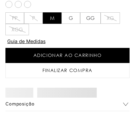
PP
P
M
G
GG
XG
XGG
Guia de Medidas
ADICIONAR AO CARRINHO
FINALIZAR COMPRA
Composição