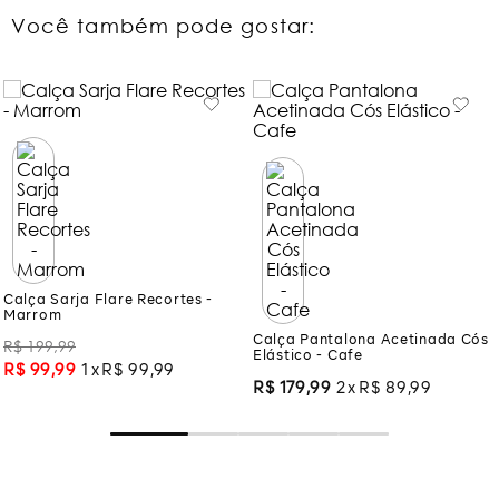
Você também pode gostar:
Calça Sarja Flare Recortes -
Marrom
Calça Pantalona Acetinada Cós
Elástico - Cafe
R$
199
,
99
R$
179
,
99
2
R$
89
,
99
R$
99
,
99
1
R$
99
,
99