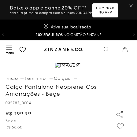
Baixe o app e ganhe 20% OFF*
COMPRAR
NO APP
*Na sua primeira compra com o cupom 20NOAPP
Ative sua localização
10X SEM JUROS
NO CARTÃO ZINZANE
Feminino
Calças
Calça Pantalona Neoprene Cós
Amarrações - Bege
032787_0004
R$
199
,
99
3
x de
R$
66
,
66