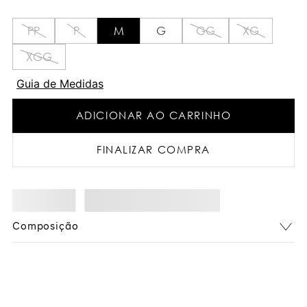
PP
P
M
G
GG
XG
XGG
Guia de Medidas
ADICIONAR AO CARRINHO
FINALIZAR COMPRA
Composição