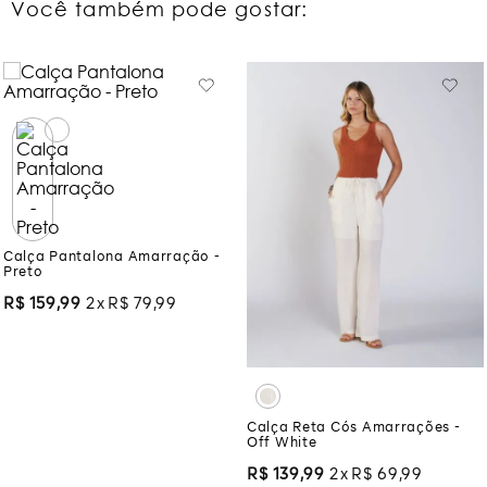
Você também pode gostar:
Calça Pantalona Amarração -
Preto
R$
159
,
99
2
R$
79
,
99
Calça Reta Cós Amarrações -
Off White
R$
139
,
99
2
R$
69
,
99