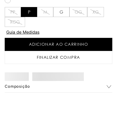
PP
P
M
G
GG
XG
XGG
Guia de Medidas
ADICIONAR AO CARRINHO
FINALIZAR COMPRA
Composição