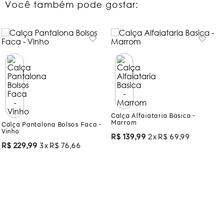
Você também pode gostar:
Calça Pantalona Bolsos Faca -
Calça Alfaiataria Basica -
Vinho
Marrom
R$
229
,
99
3
R$
76
,
66
R$
139
,
99
2
R$
69
,
99