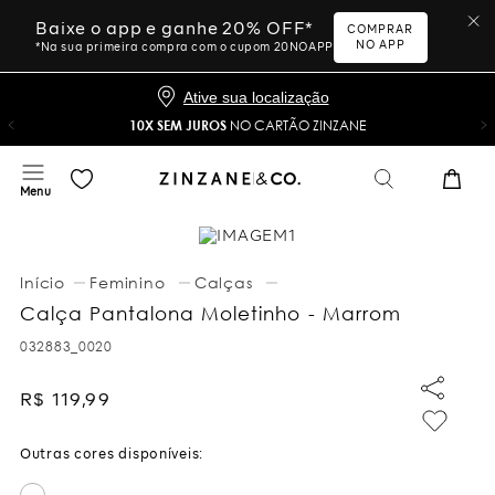
Baixe o app e ganhe 20% OFF*
COMPRAR
NO APP
*Na sua primeira compra com o cupom 20NOAPP
Ative sua localização
10X SEM JUROS
NO CARTÃO ZINZANE
Feminino
Calças
Calça Pantalona Moletinho - Marrom
032883_0020
R$
119
,
99