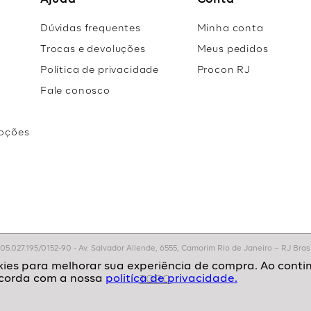
Ajuda
Conta
Dúvidas frequentes
Minha conta
Trocas e devoluções
Meus pedidos
Política de privacidade
Procon RJ
Fale conosco
oções
r
.027.195/0152-90 - Av. Salvador Allende, 6555, Camorim Rio de Janeiro – RJ Brasil
politíca de privacidade.
TOPO