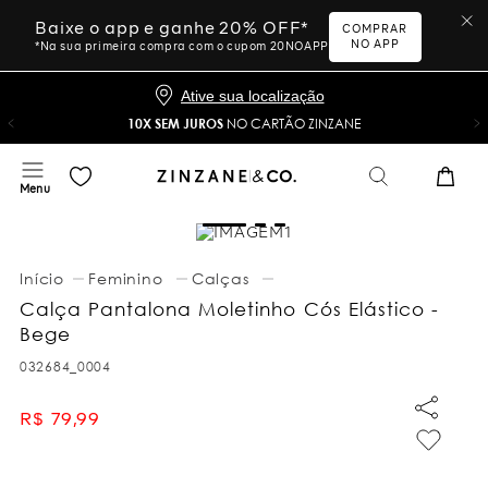
Baixe o app e ganhe 20% OFF*
COMPRAR
NO APP
*Na sua primeira compra com o cupom 20NOAPP
Ative sua localização
10X SEM JUROS
NO CARTÃO ZINZANE
Feminino
Calças
Calça Pantalona Moletinho Cós Elástico -
Bege
032684_0004
R$
79
,
99