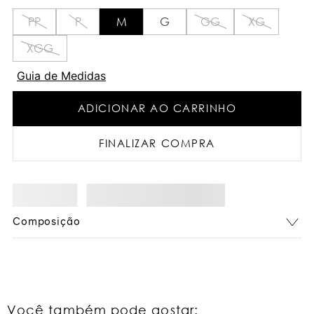
PP
P
M
G
GG
XG
XGG
Guia de Medidas
ADICIONAR AO CARRINHO
FINALIZAR COMPRA
Composição
Você também pode gostar: