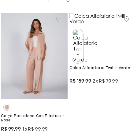
Calca Alfaiataria Twill - Verde
R$
159
,
99
2
R$
79
,
99
Calça Pantalona Cós Elástico -
Rose
R$
99
,
99
1
R$
99
,
99