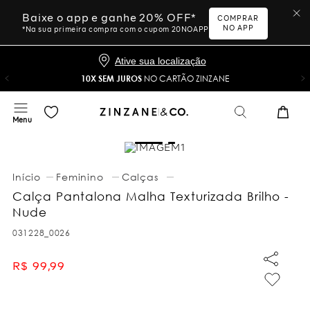
Baixe o app e ganhe 20% OFF*
COMPRAR
NO APP
*Na sua primeira compra com o cupom 20NOAPP
Ative sua localização
10X SEM JUROS
NO CARTÃO ZINZANE
Feminino
Calças
Calça Pantalona Malha Texturizada Brilho -
Nude
031228_0026
R$
99
,
99