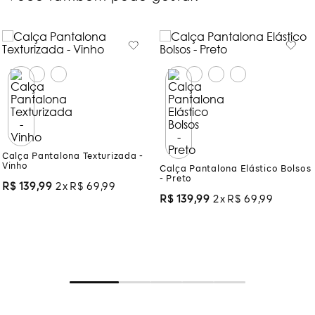
Calça Pantalona Texturizada -
Calça Pantalona Elástico Bolsos
Vinho
- Preto
R$
139
,
99
2
R$
69
,
99
R$
139
,
99
2
R$
69
,
99