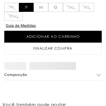
PP
P
M
G
GG
XG
XGG
Guia de Medidas
ADICIONAR AO CARRINHO
FINALIZAR COMPRA
Composição
Você também pode gostar: