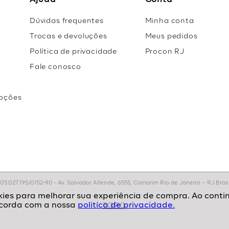
Ajuda
Conta
Dúvidas frequentes
Minha conta
Trocas e devoluções
Meus pedidos
Política de privacidade
Procon RJ
Fale conosco
oções
r
.027.195/0152-90 - Av. Salvador Allende, 6555, Camorim Rio de Janeiro – RJ Brasil
politíca de privacidade.
TOPO