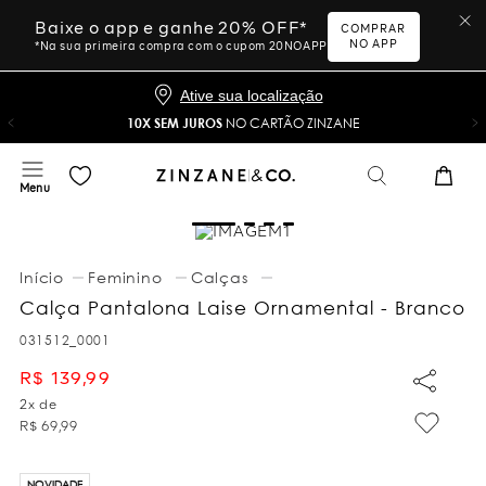
Baixe o app e ganhe 20% OFF*
COMPRAR
NO APP
*Na sua primeira compra com o cupom 20NOAPP
Ative sua localização
10X SEM JUROS
NO CARTÃO ZINZANE
Feminino
Calças
Calça Pantalona Laise Ornamental - Branco
031512_0001
R$
139
,
99
2
x de
R$
69
,
99
NOVIDADE