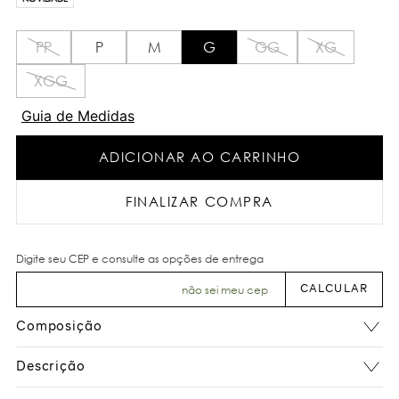
PP
P
M
G
GG
XG
XGG
Guia de Medidas
ADICIONAR AO CARRINHO
FINALIZAR COMPRA
não sei meu cep
Composição
Descrição