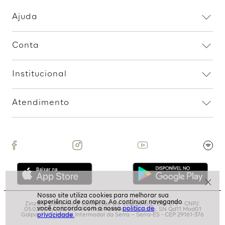
Calça Alfaiataria Detalhe
Pregas - Preto
R$
159
,
99
2
R$
79
,
99
Assine nossa Newsletter
e Receba Promoções!
Ao assinar, aceito receber emails com promoções da
loja
ASSINAR
politíca de
privacidade.