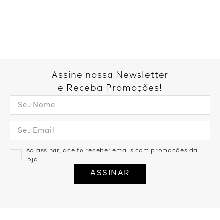
Você também pode gostar:
Calça Aladim Detalhe Pala - Uva
R$
159
,
99
2
R$
79
,
99