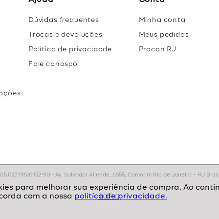
Ajuda
Conta
Dúvidas frequentes
Minha conta
Trocas e devoluções
Meus pedidos
Política de privacidade
Procon RJ
Fale conosco
oções
r
.027.195/0152-90 - Av. Salvador Allende, 6555, Camorim Rio de Janeiro – RJ Brasil
politíca de privacidade.
TOPO