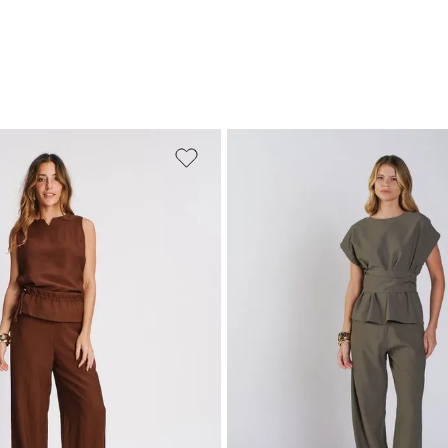
M
G
GG
PP
P
M