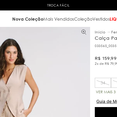
TROCA FÁCIL
Nova Coleção
Mais Vendidos
Coleção
Vestidos
LIQ
Fe
Calça Pa
033565_0035
R$
159
,
99
2
x de
R$
79
,
9
34
VER MAIS 3
Guia de M