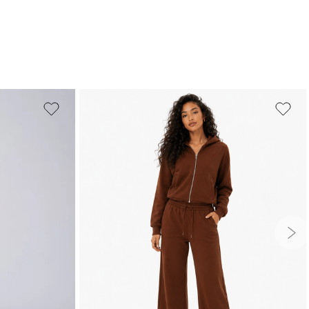
PP
P
M
G
GG
G
GG