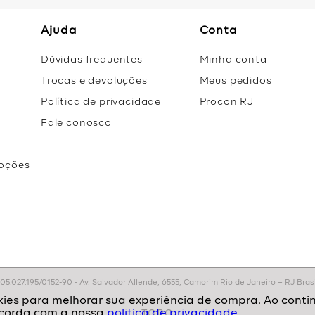
Ajuda
Conta
Dúvidas frequentes
Minha conta
Trocas e devoluções
Meus pedidos
Política de privacidade
Procon RJ
Fale conosco
oções
r
.027.195/0152-90 - Av. Salvador Allende, 6555, Camorim Rio de Janeiro – RJ Brasil
politíca de privacidade.
TOPO