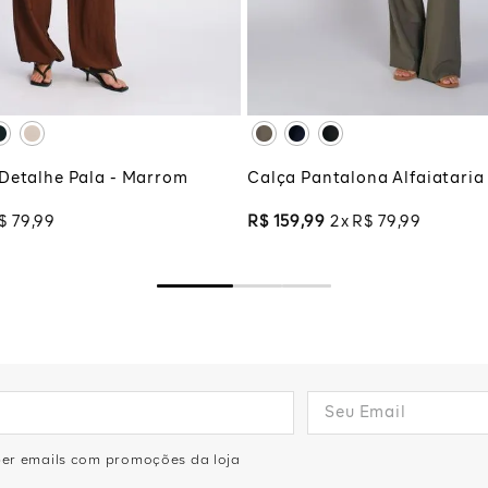
G
XG
XGG
CIONAR À SACOLA
ADICIONAR À SA
Detalhe Pala - Marrom
Calça Pantalona Alfaiataria
$
79
,
99
R$
159
,
99
2
R$
79
,
99
eber emails com promoções da loja