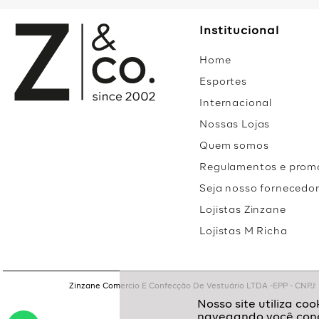
Institucional
Home
Esportes
Internacional
Nossas Lojas
Quem somos
Regulamentos e prom
Seja nosso fornecedo
Lojistas Zinzane
Lojistas M Richa
Zinzane Comercio E Confecção De Vestuário LTDA -EPP - CNPJ: 05