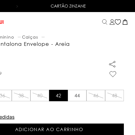
CARTÃO ZINZANE
6X SEM JUROS
NO CARTÃO DE CRÉDITO
UI
minino
Calças
ntalona Envelope - Areia
9
36
38
40
42
44
46
48
edidas
ADICIONAR AO CARRINHO