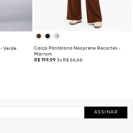
XG
XGG
ADICIONAR À SACOLA
COLA
Calça Pantalona Neoprene Recortes -
 - Verde
Marrom
R$
199
,
99
3
R$
66
,
66
ASSINAR