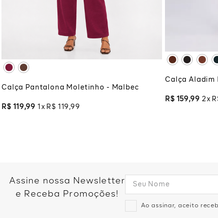
PP
P
M
G
GG
XG
XG
XG
XGG
ADI
ADICIONAR À SACOLA
Calça Aladim 
Calça Pantalona Moletinho - Malbec
R$
159
,
99
2
R
R$
119
,
99
1
R$
119
,
99
Assine nossa Newsletter
e Receba Promoções!
Ao assinar, aceito rec