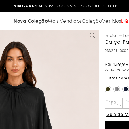
ENTREGA RÁPIDA
PARA TODO BRASIL. *CONSULTE SEU CEP
Nova Coleção
Mais Vendidos
Coleção
Vestidos
LIQ
Fe
Calça Pan
033229_0002
R$
139
,
99
2
x de
R$
69
,
9
PP
Guia de M