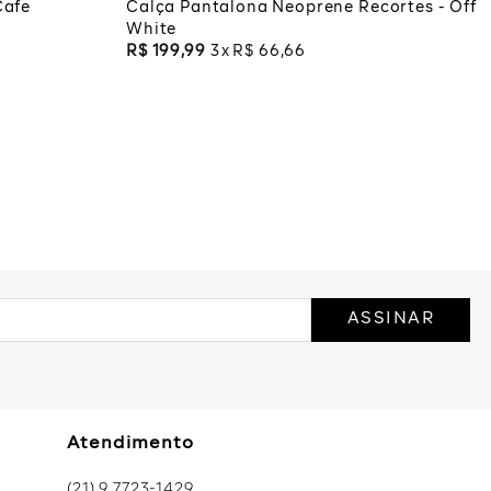
Cafe
Calça Pantalona Neoprene Recortes - Off
White
R$
199
,
99
3
R$
66
,
66
ASSINAR
Atendimento
(21) 9 7723-1429