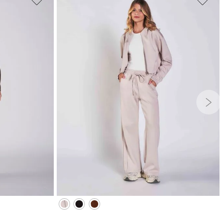
G
GG
PP
P
M
G
GG
XG
XGG
COLA
ADICIONAR À SACOLA