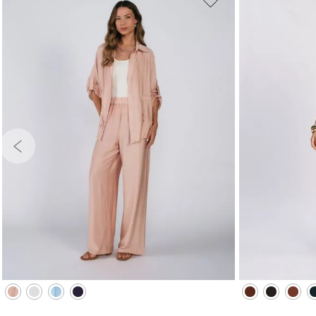
PP
P
M
G
GG
PP
P
XG
XGG
XG
XG
ADICIONAR À SACOLA
ADI