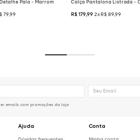
Detalhe Pala - Marrom
Calça Pantalona Listrada - 
$
79
,
99
R$
179
,
99
2
R$
89
,
99
eber emails com promoções da loja
Ajuda
Conta
Dúvidas frequentes
Minha conta