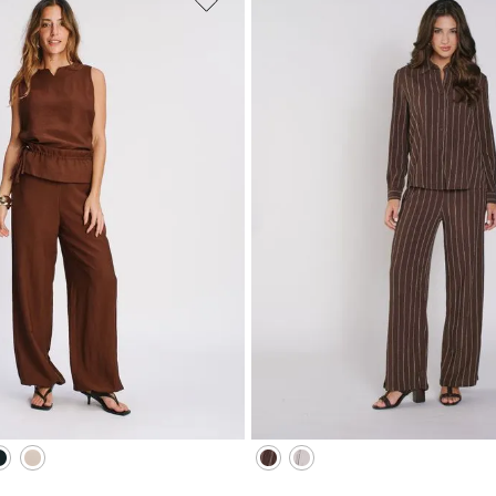
M
G
GG
PP
P
M
G
XG
XGG
CIONAR À SACOLA
ADICIONAR À SA