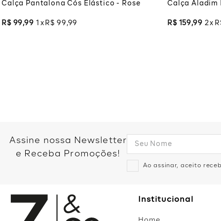
Calça Pantalona Cós Elástico - Rose
Calça Aladim 
R$
99
,
99
1
R$
99
,
99
R$
159
,
99
2
R
Assine nossa Newsletter
e Receba Promoções!
Ao assinar, aceito rec
Institucional
Home