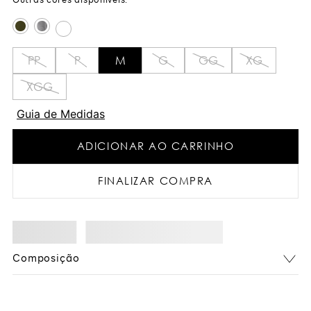
PP
P
M
G
GG
XG
XGG
Guia de Medidas
ADICIONAR AO CARRINHO
FINALIZAR COMPRA
Composição