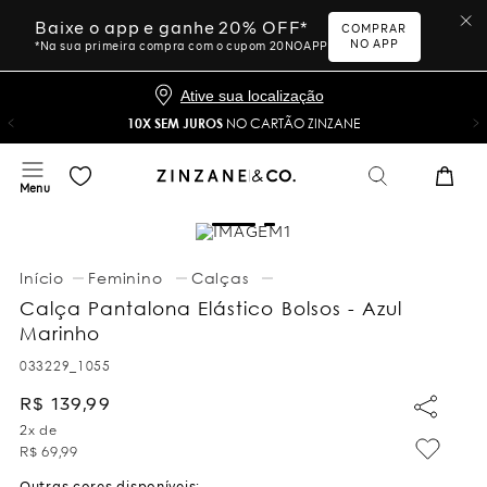
Baixe o app e ganhe 20% OFF*
COMPRAR
NO APP
*Na sua primeira compra com o cupom 20NOAPP
Ative sua localização
10X SEM JUROS
NO CARTÃO ZINZANE
Feminino
Calças
Calça Pantalona Elástico Bolsos - Azul
Marinho
033229_1055
R$
139
,
99
2
x de
R$
69
,
99