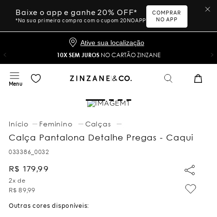
Baixe o app e ganhe 20% OFF*
COMPRAR
NO APP
*Na sua primeira compra com o cupom 20NOAPP
Ative sua localização
10X SEM JUROS
NO CARTÃO ZINZANE
Feminino
Calças
Calça Pantalona Detalhe Pregas - Caqui
033386_0032
R$
179
,
99
2
x de
R$
89
,
99