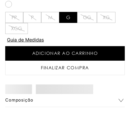
PP
P
M
G
GG
XG
XGG
Guia de Medidas
ADICIONAR AO CARRINHO
FINALIZAR COMPRA
Composição