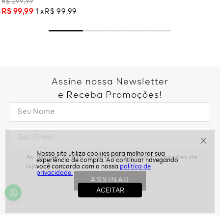
R$
299
,
99
R$
99
,
99
1
R$
99
,
99
Assine nossa Newsletter
e Receba Promoções!
Ao assinar, aceito receber emails com promoções da
politíca de
loja
privacidade.
ASSINAR