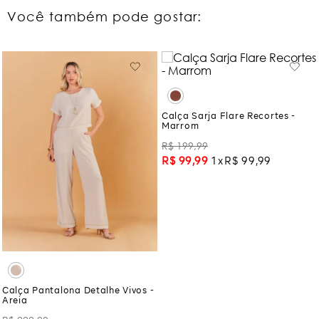
Você também pode gostar:
Calça Sarja Flare Recortes -
Marrom
R$
199
,
99
R$
99
,
99
1
R$
99
,
99
Calça Pantalona Detalhe Vivos -
Areia