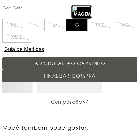
Cor
:
Cafe
PP
P
M
G
GG
XG
XGG
Guia de Medidas
ADICIONAR AO CARRINHO
FINALIZAR COMPRA
Composição
Você também pode gostar: