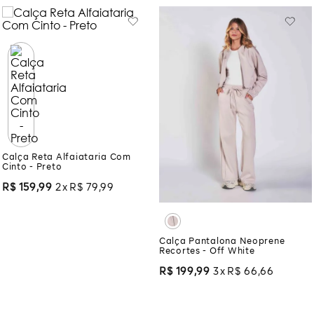
Calça Reta Alfaiataria Com
Cinto - Preto
R$
159
,
99
2
R$
79
,
99
Calça Pantalona Neoprene
Recortes - Off White
R$
199
,
99
3
R$
66
,
66