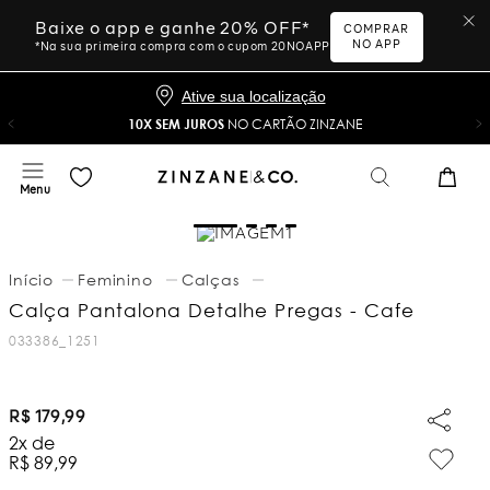
Baixe o app e ganhe 20% OFF*
COMPRAR
NO APP
*Na sua primeira compra com o cupom 20NOAPP
Ative sua localização
10X SEM JUROS
NO CARTÃO ZINZANE
Feminino
Calças
Calça Pantalona Detalhe Pregas - Cafe
033386_1251
R$
179
,
99
2
x de
R$
89
,
99