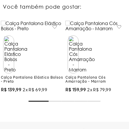
Você também pode gostar:
Calça Pantalona Elástico Bolsos
Calça Pantalona Cós
- Preto
Amarração - Marrom
R$
139
,
99
2
R$
69
,
99
R$
159
,
99
2
R$
79
,
99