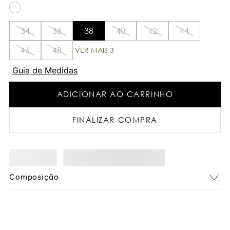
34
36
38
40
42
44
46
48
VER MAIS 3
Guia de Medidas
ADICIONAR AO CARRINHO
FINALIZAR COMPRA
Composição