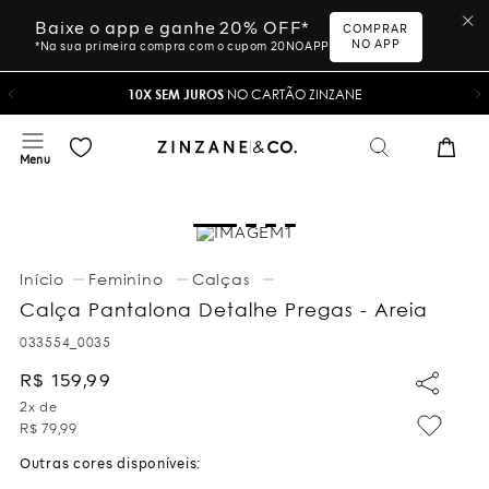
Baixe o app e ganhe 20% OFF*
COMPRAR
NO APP
*Na sua primeira compra com o cupom 20NOAPP
10X SEM JUROS
NO CARTÃO ZINZANE
Feminino
Calças
Calça Pantalona Detalhe Pregas - Areia
033554_0035
R$
159
,
99
2
x de
R$
79
,
99