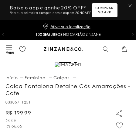
Baixe o app e ganhe 20% OFF*
COMPRAR
NO APP
*Na sua primeira compra com o cupom 20NOAPP
Ative sua localização
10X SEM JUROS
NO CARTÃO ZINZANE
Feminino
Calças
Calça Pantalona Detalhe Cós Amarrações -
Cafe
033057_1251
R$
199
,
99
3
x de
R$
66
,
66