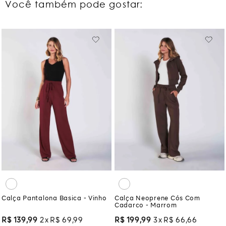
Você também pode gostar:
Calça Pantalona Basica - Vinho
Calça Neoprene Cós Com
Cadarco - Marrom
R$
139
,
99
2
R$
69
,
99
R$
199
,
99
3
R$
66
,
66