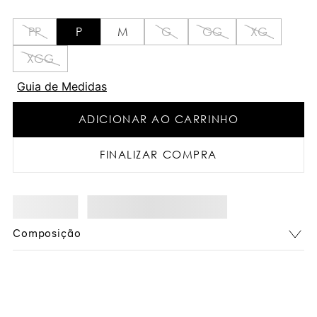
PP
P
M
G
GG
XG
XGG
Guia de Medidas
ADICIONAR AO CARRINHO
FINALIZAR COMPRA
Composição