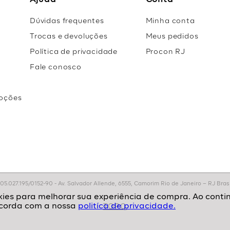
Ajuda
Conta
Dúvidas frequentes
Minha conta
Trocas e devoluções
Meus pedidos
Política de privacidade
Procon RJ
Fale conosco
oções
r
.027.195/0152-90 - Av. Salvador Allende, 6555, Camorim Rio de Janeiro – RJ Brasil
politíca de privacidade.
TOPO