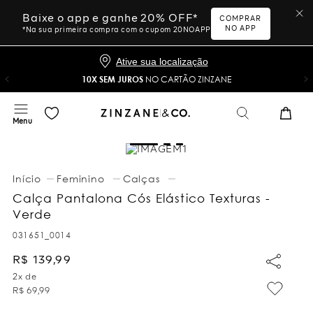
Baixe o app e ganhe 20% OFF*
COMPRAR
NO APP
*Na sua primeira compra com o cupom 20NOAPP
Ative sua localização
10X SEM JUROS
NO CARTÃO ZINZANE
Feminino
Calças
Calça Pantalona Cós Elástico Texturas -
Verde
031651_0014
R$
139
,
99
2
x de
R$
69
,
99