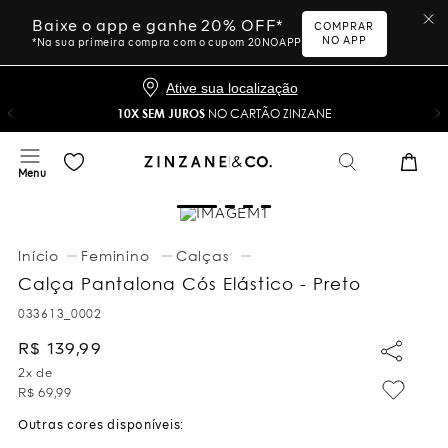
Baixe o app e ganhe 20% OFF*
COMPRAR
NO APP
*Na sua primeira compra com o cupom 20NOAPP
Ative sua localização
10X SEM JUROS
NO CARTÃO ZINZANE
Feminino
Calças
Calça Pantalona Cós Elástico - Preto
033613_0002
R$
139
,
99
2
x de
R$
69
,
99