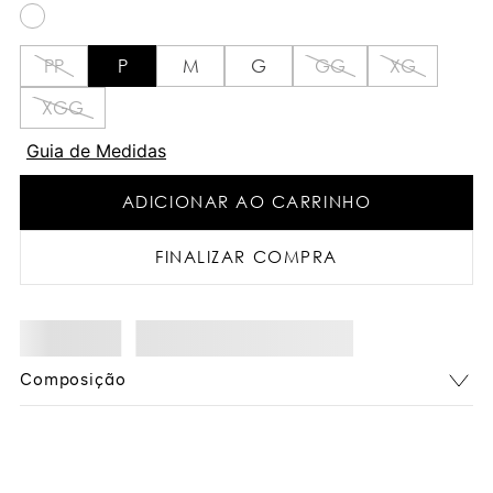
PP
P
M
G
GG
XG
XGG
Guia de Medidas
ADICIONAR AO CARRINHO
FINALIZAR COMPRA
Composição