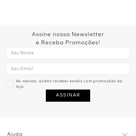
Você também pode gostar:
Calça Pantalona Bolsos -
Branco
R$
159
,
99
2
R$
79
,
99
Calça Neoprene Cós Com