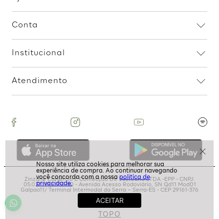
Cadarco - Areia
R$
199
,
99
3
R$
66
,
66
Assine nossa Newsletter
e Receba Promoções!
Ao assinar, aceito receber emails com promoções da
politíca de
loja
privacidade.
ASSINAR