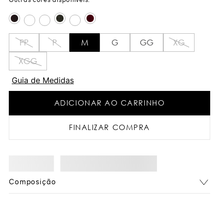
PP
P
M
G
GG
XG
XGG
Guia de Medidas
ADICIONAR AO CARRINHO
FINALIZAR COMPRA
Composição