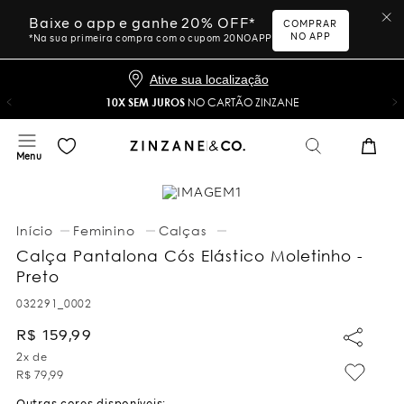
Baixe o app e ganhe 20% OFF*
COMPRAR
NO APP
*Na sua primeira compra com o cupom 20NOAPP
Ative sua localização
10X SEM JUROS
NO CARTÃO ZINZANE
Feminino
Calças
Calça Pantalona Cós Elástico Moletinho -
Preto
032291_0002
R$
159
,
99
2
x de
R$
79
,
99